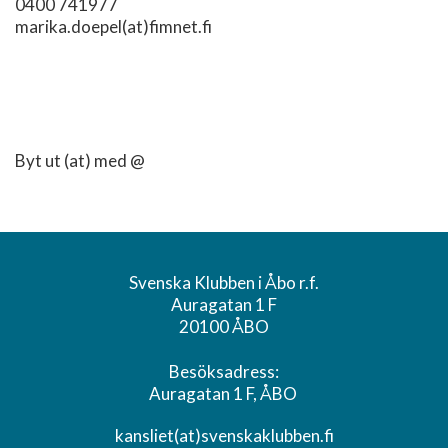
0400 741977
marika.doepel(at)fimnet.fi
Byt ut (at) med @
Svenska Klubben i Åbo r.f.
Auragatan 1 F
20100 ÅBO
Besöksadress:
Auragatan 1 F, ÅBO
kansliet(at)svenskaklubben.fi