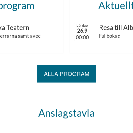
rprogram
Aktuell
Lördag
ka Teatern
Resa till Al
26.9
herrarna samt avec
Fullbokad
00:00
ALLA PROGRAM
Anslagstavla