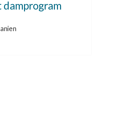
t damprogram
banien