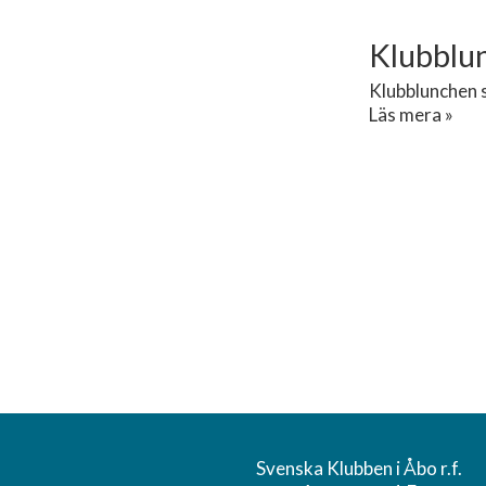
Klubblu
Klubblunchen s
Läs mera »
Svenska Klubben i Åbo r.f.