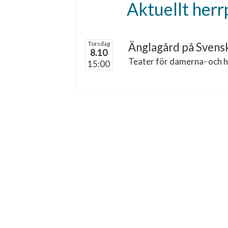
Aktuellt her
Torsdag
Änglagård på Svens
8.10
Teater för damerna- och 
15:00