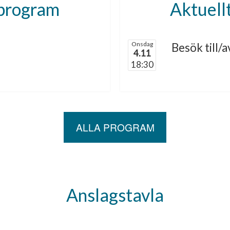
rprogram
Aktuell
Onsdag
Besök till/
4.11
18:30
ALLA PROGRAM
Anslagstavla