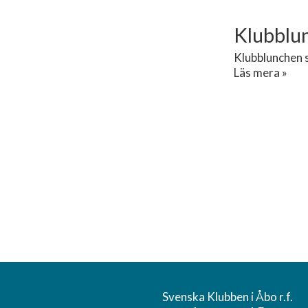
Klubblu
Klubblunchen s
Läs mera »
Svenska Klubben i Åbo r.f.