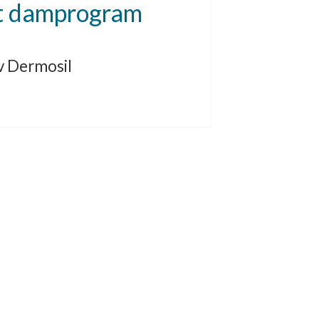
t damprogram
av Dermosil